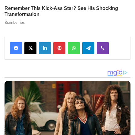
Facebook
X
LinkedIn
Pinterest
WhatsApp
Telegram
Viber