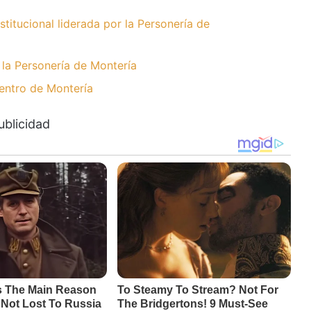
stitucional liderada por la Personería de
r la Personería de Montería
entro de Montería
ublicidad