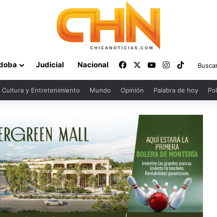
Facebook
X
YouTube
Instagram
TikTok
doba
Judicial
Nacional
Cultura y Entretenimiento
Mundo
Opinión
Palabra de hoy
Pol