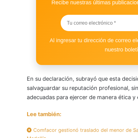
Recibe nuestras últimas publicacion
Al ingresar tu dirección de correo el
nuestro bolet
En su declaración, subrayó que esta decis
salvaguardar su reputación profesional, si
adecuadas para ejercer de manera ética y e
Lee también:
Comfacor gestionó traslado del menor de Sa