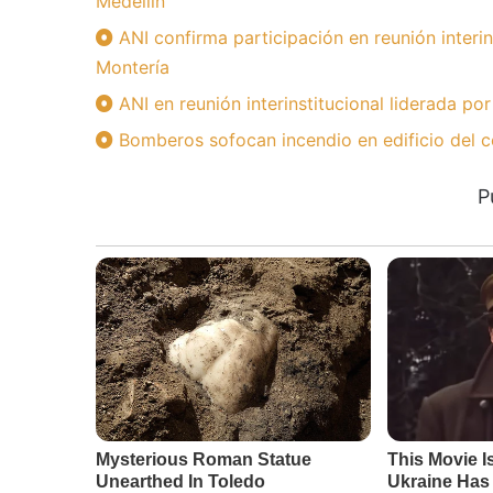
Medellín
ANI confirma participación en reunión interin
Montería
ANI en reunión interinstitucional liderada po
Bomberos sofocan incendio en edificio del c
P