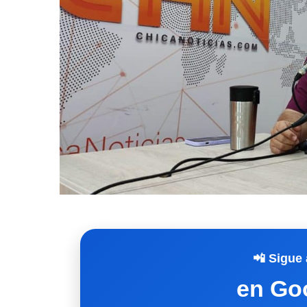
📲 Sigue 
en Go