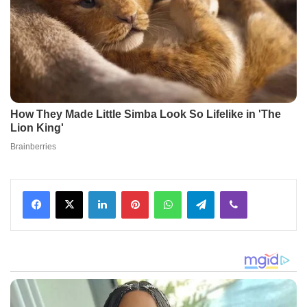
Facebook
X
LinkedIn
Pinterest
WhatsApp
Telegram
Viber