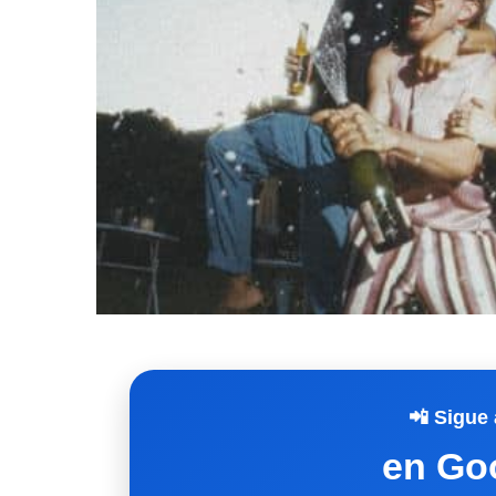
📲 Sigue 
en Go