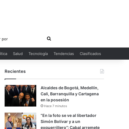
Buscar
por
ítica
Salud
Tecnología
Tendencias
Clasificados
Recientes
Alcaldes de Bogotá, Medellín,
Cali, Barranquilla y Cartagena
en la posesión
Hace 7 minutos
“En la foto se ve al libertador
Simón Bolívar y a un
exguerrillero”: Cabal arremete