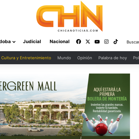
Facebook
X
YouTube
Instagram
TikTok
doba
Judicial
Nacional
Cultura y Entretenimiento
Mundo
Opinión
Palabra de hoy
Pol