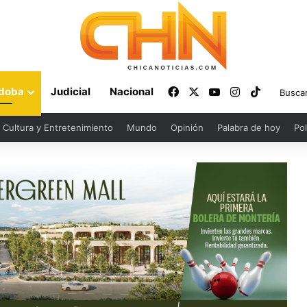
Facebook
X
YouTube
Instagram
TikTok
doba
Judicial
Nacional
Cultura y Entretenimiento
Mundo
Opinión
Palabra de hoy
Pol