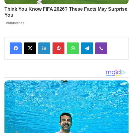
Facebook
X
LinkedIn
Pinterest
WhatsApp
Telegram
Viber