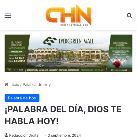
Menú
B
Inicio
/
Palabra de hoy
Palabra de hoy
¡PALABRA DEL DÍA, DIOS TE
HABLA HOY!
Redacción Digital
3 septiembre, 2024