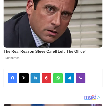
Facebook
X
LinkedIn
Pinterest
WhatsApp
Telegram
Viber