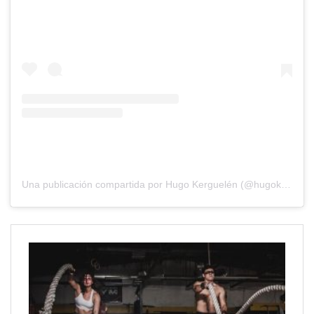
Una publicación compartida por Hugo Kerguelén (@hugokerguelen)