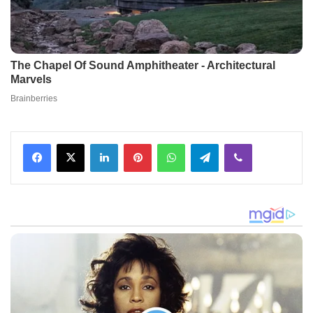
Facebook
X
LinkedIn
Pinterest
WhatsApp
Telegram
Viber