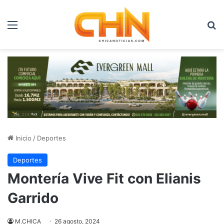
Menú
B
Inicio
/
Deportes
Deportes
Montería Vive Fit con Elianis
Garrido
M.CHICA
26 agosto, 2024