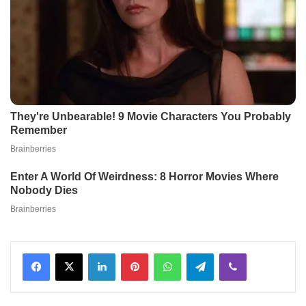
Facebook
X
LinkedIn
Pinterest
WhatsApp
Telegram
Viber