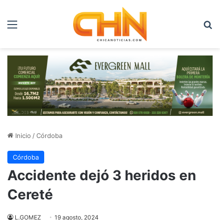
Menú
B
Inicio
/
Córdoba
Córdoba
Accidente dejó 3 heridos en
Cereté
L.GOMEZ
19 agosto, 2024