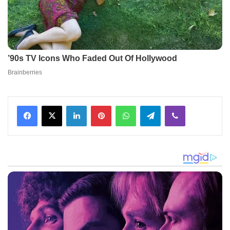
Facebook
X
LinkedIn
Pinterest
WhatsApp
Telegram
Viber