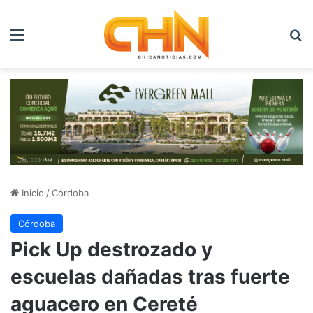
Menú
B
Inicio
/
Córdoba
Córdoba
Pick Up destrozado y
escuelas dañadas tras fuerte
aguacero en Cereté