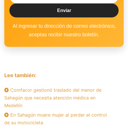
Al ingresar tu dirección de correo electrónico,
aceptas recibir nuestro boletín.
Lee también:
Comfacor gestionó traslado del menor de
Sahagún que necesita atención médica en
Medellín
En Sahagún muere mujer al perder el control
de su motocicleta