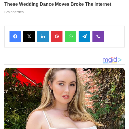
Facebook
X
LinkedIn
Pinterest
WhatsApp
Telegram
Viber