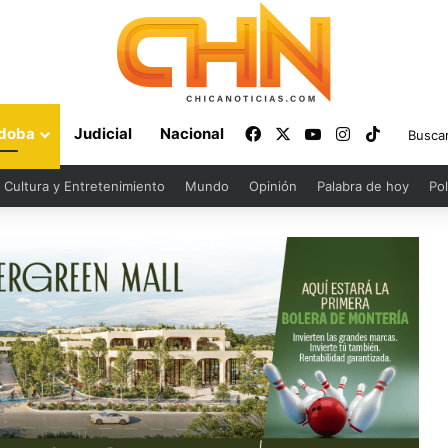
Facebook
X
YouTube
Instagram
TikTok
doba
Judicial
Nacional
Cultura y Entretenimiento
Mundo
Opinión
Palabra de hoy
Pol