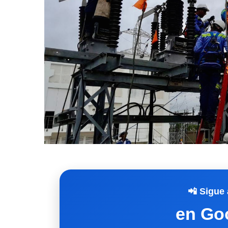
📲 Sigue 
en Go