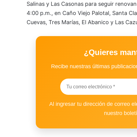
Salinas y Las Casonas para seguir renovando
4:00 p.m., en Caño Viejo Palotal, Santa Cl
Cuevas, Tres Marías, El Abanico y Las Caz
¿Quieres man
Recibe nuestras últimas publicacion
Al ingresar tu dirección de correo el
nuestro bolet