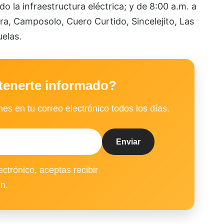
 la infraestructura eléctrica; y de 8:00 a.m. a
ara, Camposolo, Cuero Curtido, Sincelejito, Las
uelas.
tenerte informado?
es en tu correo electrónico todos los días.
ectrónico, aceptas recibir
ín.