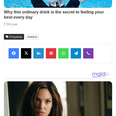
Etiquetas
malaria
Facebook
X
LinkedIn
Pinterest
WhatsApp
Telegram
Viber