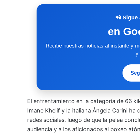
📲 Sigue 
en Go
Recibe nuestras noticias al instante y 
y
Seg
El enfrentamiento en la categoría de 66 k
Imane Khelif y la italiana Ángela Carini ha
redes sociales, luego de que la pelea conc
audiencia y a los aficionados al boxeo atón