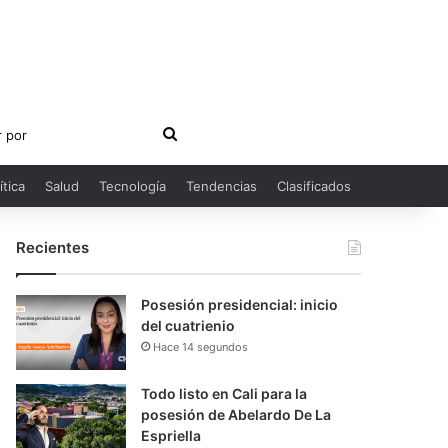
Buscar
por
ítica
Salud
Tecnología
Tendencias
Clasificados
Recientes
Posesión presidencial: inicio
del cuatrienio
Hace 14 segundos
Todo listo en Cali para la
posesión de Abelardo De La
Espriella