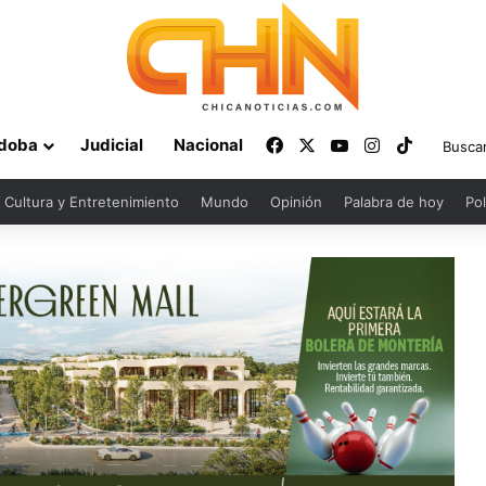
Facebook
X
YouTube
Instagram
TikTok
doba
Judicial
Nacional
Cultura y Entretenimiento
Mundo
Opinión
Palabra de hoy
Pol