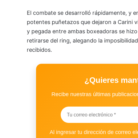
El combate se desarrolló rápidamente, y e
potentes puñetazos que dejaron a Carini v
y pegada entre ambas boxeadoras se hizo e
retirarse del ring, alegando la imposibilid
recibidos.
¿Quieres man
Recibe nuestras últimas publicacion
Al ingresar tu dirección de correo el