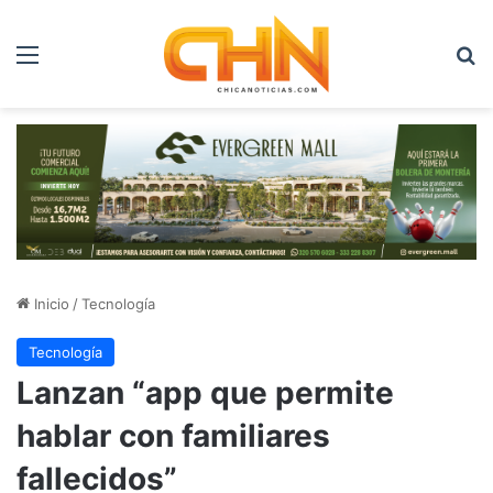
Menú
B
Inicio
/
Tecnología
Tecnología
Lanzan “app que permite
hablar con familiares
fallecidos”