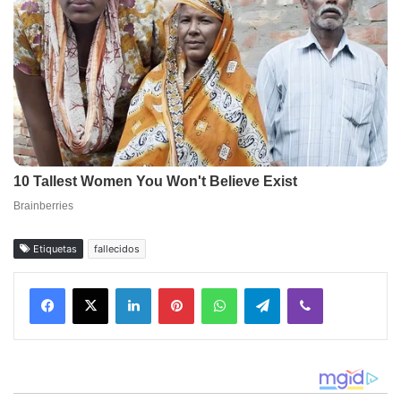
Etiquetas
fallecidos
Facebook
X
LinkedIn
Pinterest
WhatsApp
Telegram
Viber