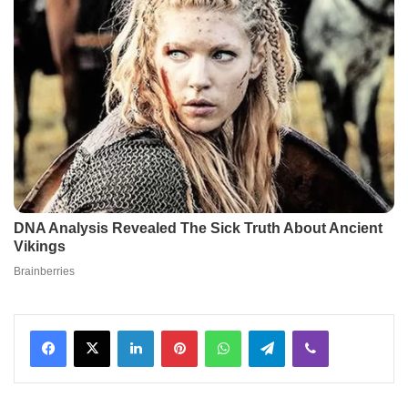
Facebook
X
LinkedIn
Pinterest
WhatsApp
Telegram
Viber