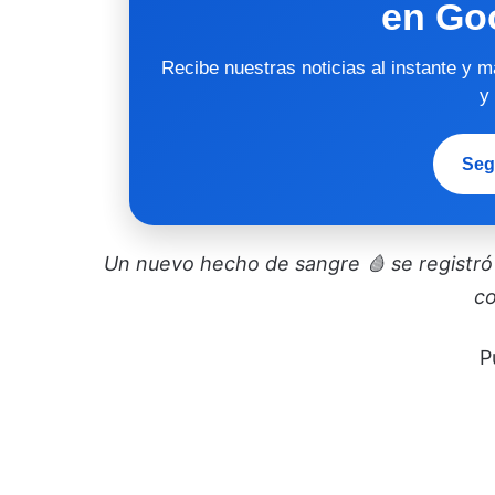
en Go
Recibe nuestras noticias al instante y 
y
Seg
Un nuevo hecho de sangre 🩸 se registró l
c
P