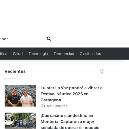
Buscar
por
ítica
Salud
Tecnología
Tendencias
Clasificados
Recientes
Luister La Voz pondrá a vibrar el
Festival Náutico 2026 en
Cartagena
Hace 5 minutos
¡Cae casino clandestino en
Montería! Capturan a mujer
señalada de operar el negocio