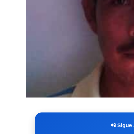
📲 Sigue 