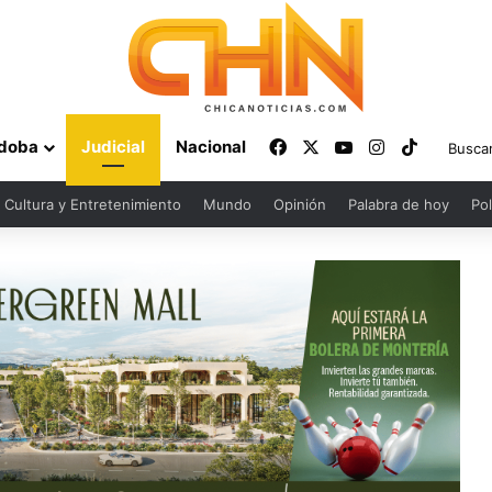
Facebook
X
YouTube
Instagram
TikTok
doba
Judicial
Nacional
Cultura y Entretenimiento
Mundo
Opinión
Palabra de hoy
Pol