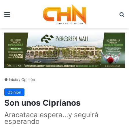
Menú
B
Inicio
/
Opinión
Opinión
Son unos Ciprianos
Aracataca espera…y seguirá
esperando