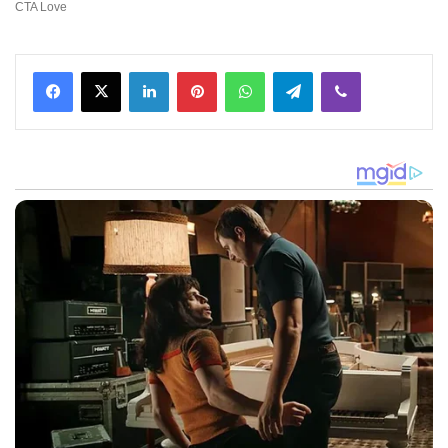
Facebook
X
LinkedIn
Pinterest
WhatsApp
Telegram
Viber