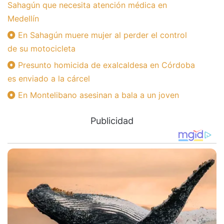
Sahagún que necesita atención médica en
Medellín
En Sahagún muere mujer al perder el control
de su motocicleta
Presunto homicida de exalcaldesa en Córdoba
es enviado a la cárcel
En Montelibano asesinan a bala a un joven
Publicidad