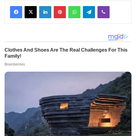
Facebook
X
LinkedIn
Pinterest
WhatsApp
Telegram
Viber