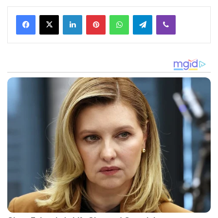
Facebook
X
LinkedIn
Pinterest
WhatsApp
Telegram
Viber