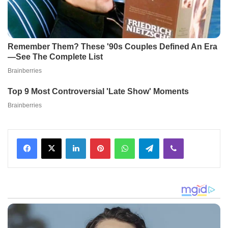
Facebook
X
LinkedIn
Pinterest
WhatsApp
Telegram
Viber