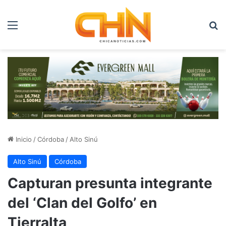
Menú
B
Inicio
/
Córdoba
/
Alto Sinú
Alto Sinú
Córdoba
Capturan presunta integrante
del ‘Clan del Golfo’ en
Tierralta