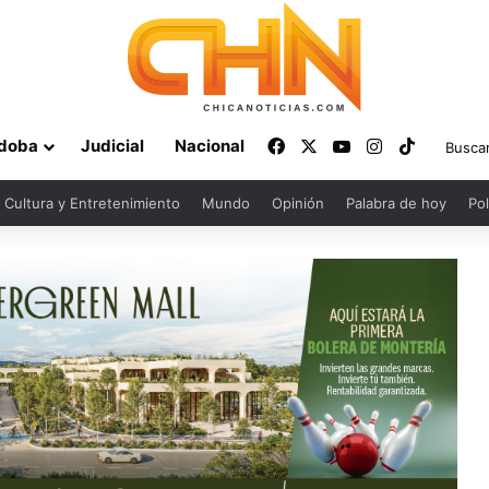
Facebook
X
YouTube
Instagram
TikTok
doba
Judicial
Nacional
Cultura y Entretenimiento
Mundo
Opinión
Palabra de hoy
Pol