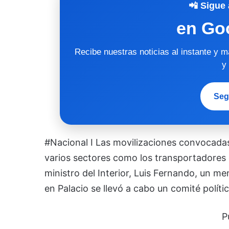
📲 Sigue 
en Go
Recibe nuestras noticias al instante y 
y
Seg
#Nacional I Las movilizaciones convocadas
varios sectores como los transportadores d
ministro del Interior, Luis Fernando, un me
en Palacio se llevó a cabo un comité políti
P