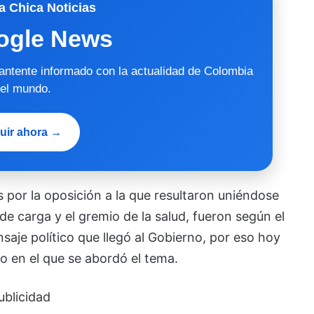
a Chica Noticias
ogle News
mantente informado con la actualidad de Colombia
 el mundo.
uir ahora →
 por la oposición a la que resultaron uniéndose
e carga y el gremio de la salud, fueron según el
nsaje político que llegó al Gobierno, por eso hoy
co en el que se abordó el tema.
ublicidad