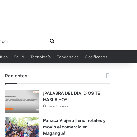
Buscar
por
ítica
Salud
Tecnología
Tendencias
Clasificados
Recientes
¡PALABRA DEL DÍA, DIOS TE
HABLA HOY!
Hace 3 horas
Panaca Viajero llenó hoteles y
movió el comercio en
Magangué