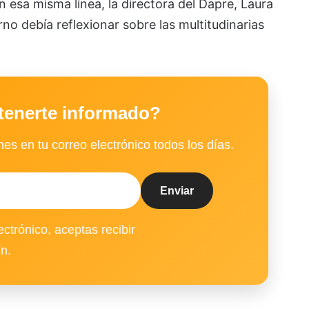
 esa misma línea, la directora del Dapre, Laura
rno debía reflexionar sobre las multitudinarias
tenerte informado?
es en tu correo electrónico todos los días.
ectrónico, aceptas recibir
ín.