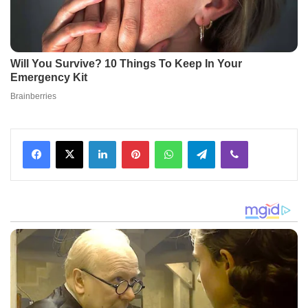
Facebook
X
LinkedIn
Pinterest
WhatsApp
Telegram
Viber