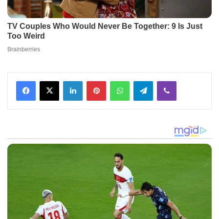
Facebook
X
LinkedIn
Pinterest
WhatsApp
Telegram
Viber