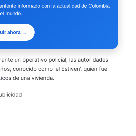
mantente informado con la actualidad de Colombia
 el mundo.
uir ahora →
ante un operativo policial, las autoridades
años, conocido como ‘el Estiven’, quien fue
icos de una vivienda.
ublicidad