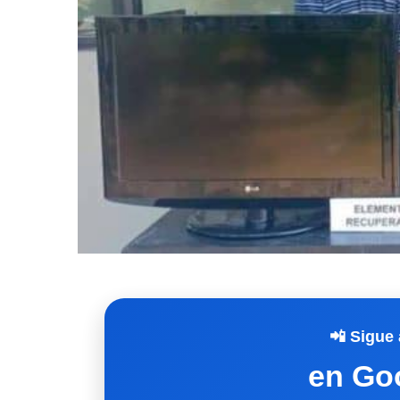
📲 Sigue 
en Go