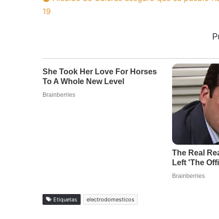
19
P
Etiquetas
electrodomesticos