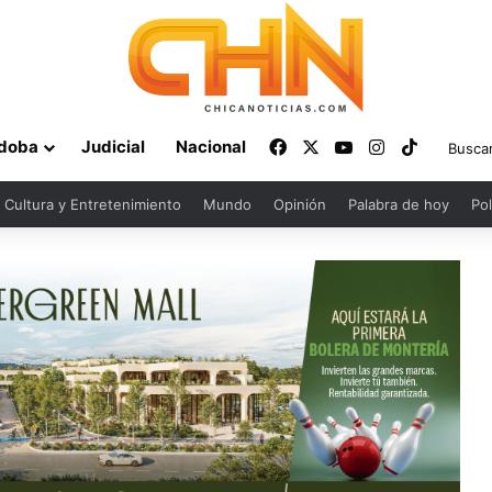
Facebook
X
YouTube
Instagram
TikTok
doba
Judicial
Nacional
Cultura y Entretenimiento
Mundo
Opinión
Palabra de hoy
Pol