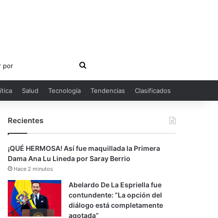
Buscar
por
ítica
Salud
Tecnología
Tendencias
Clasificados
Recientes
¡QUÉ HERMOSA! Así fue maquillada la Primera
Dama Ana Lu Lineda por Saray Berrio
Hace 2 minutos
Abelardo De La Espriella fue
contundente: “La opción del
diálogo está completamente
agotada”