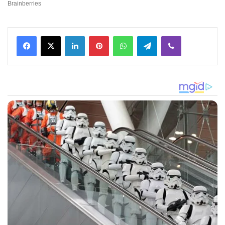
Facebook
X
LinkedIn
Pinterest
WhatsApp
Telegram
Viber