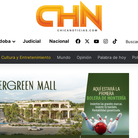
Facebook
X
YouTube
Instagram
TikTok
doba
Judicial
Nacional
Cultura y Entretenimiento
Mundo
Opinión
Palabra de hoy
Pol