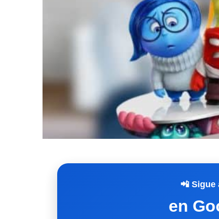
📲 Sigue 
en Go