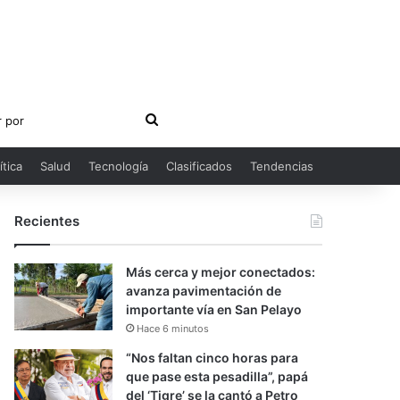
Buscar
por
ítica
Salud
Tecnología
Clasificados
Tendencias
Recientes
Más cerca y mejor conectados:
avanza pavimentación de
importante vía en San Pelayo
Hace 6 minutos
“Nos faltan cinco horas para
que pase esta pesadilla”, papá
del ‘Tigre’ se la cantó a Petro