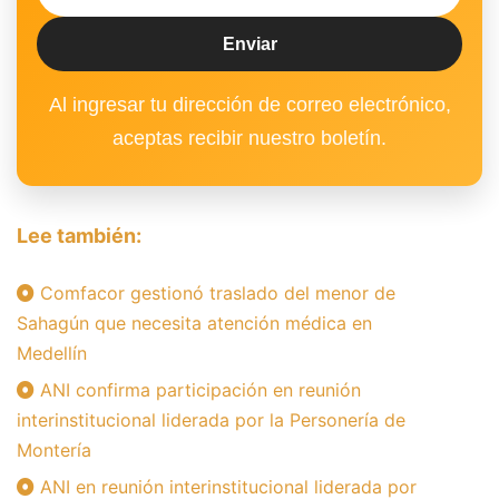
Al ingresar tu dirección de correo electrónico,
aceptas recibir nuestro boletín.
Lee también:
Comfacor gestionó traslado del menor de
Sahagún que necesita atención médica en
Medellín
ANI confirma participación en reunión
interinstitucional liderada por la Personería de
Montería
ANI en reunión interinstitucional liderada por