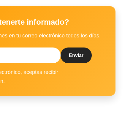
tenerte informado?
es en tu correo electrónico todos los días.
ectrónico, aceptas recibir
ín.