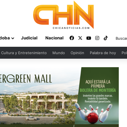
Facebook
X
YouTube
Instagram
TikTok
doba
Judicial
Nacional
Cultura y Entretenimiento
Mundo
Opinión
Palabra de hoy
Pol