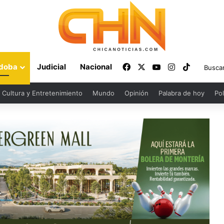
Facebook
X
YouTube
Instagram
TikTok
doba
Judicial
Nacional
Cultura y Entretenimiento
Mundo
Opinión
Palabra de hoy
Pol