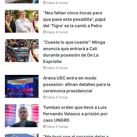
Hace 4 horas
“Nos faltan cinco horas para
que pase esta pesadilla”, papá
del ‘Tigre’ se la cantó a Petro
Hace 4 horas
“Cueste lo que cueste”: Minga
anuncia que entrará a Cali
durante posesión de De La
Espriella
Hace 4 horas
Arena USC entra en modo
posesión: afinan detalles para la
ceremonia presidencial
Hace 5 horas
Tumban orden que llevó a Luis
Fernando Velasco a prisión por
caso UNGRD
Hace 5 horas
“Me tocó con el corazón dejar a