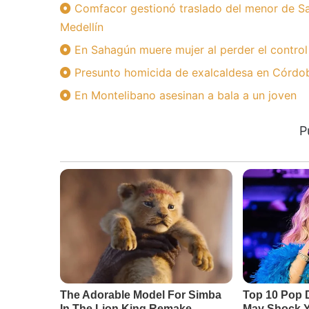
Comfacor gestionó traslado del menor de Sa
Medellín
En Sahagún muere mujer al perder el control
Presunto homicida de exalcaldesa en Córdoba
En Montelibano asesinan a bala a un joven
P