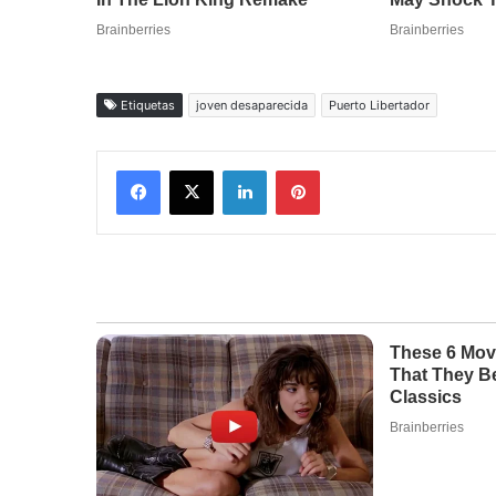
Etiquetas
joven desaparecida
Puerto Libertador
Facebook
X
LinkedIn
Pinterest