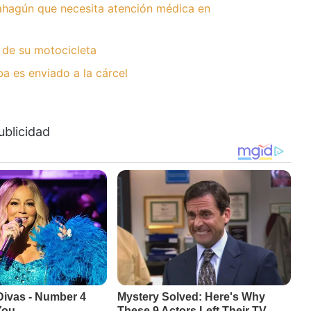
hagún que necesita atención médica en
 de su motocicleta
 es enviado a la cárcel
ublicidad