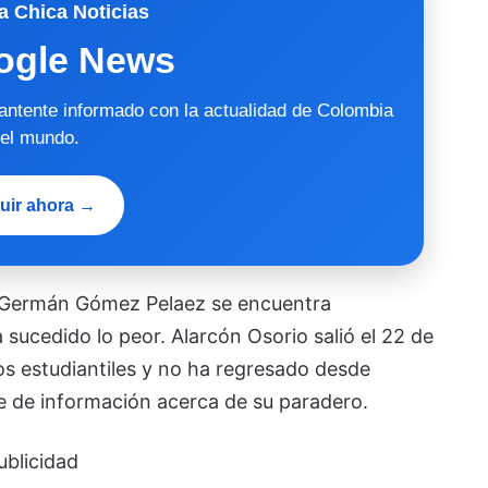
a Chica Noticias
ogle News
mantente informado con la actualidad de Colombia
 el mundo.
uir ahora →
va Germán Gómez Pelaez se encuentra
 sucedido lo peor. Alarcón Osorio salió el 22 de
s estudiantiles y no ha regresado desde
 de información acerca de su paradero.
ublicidad