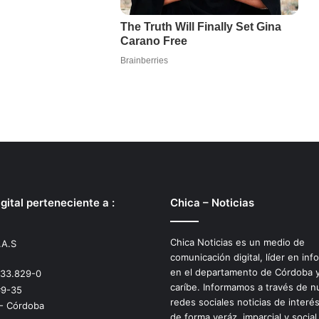
gital perteneciente a :
Chica – Noticias
Chica Noticias es un medio de
.A.S
comunicación digital, líder en inf
en el departamento de Córdoba y
533.829-0
caríbe. Informamos a través de n
#9-35
redes sociales noticias de interé
 - Córdoba
de forma veráz, imparcial y social