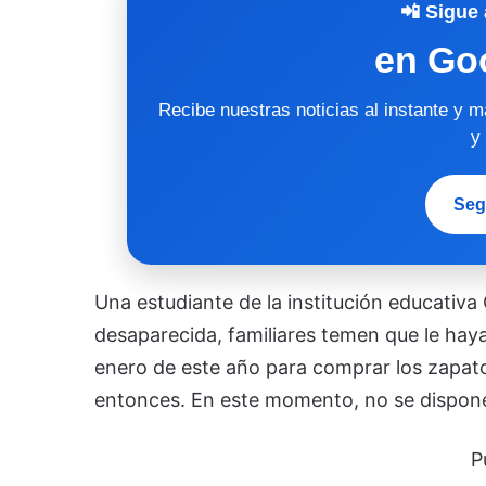
📲 Sigue 
en Go
Recibe nuestras noticias al instante y 
y
Seg
Una estudiante de la institución educati
desaparecida, familiares temen que le haya
enero de este año para comprar los zapato
entonces. En este momento, no se dispone
P