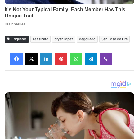
Etiquetas
Asesinato
bryan lopez
degollado
San José de Uré
Facebook
X
LinkedIn
Pinterest
WhatsApp
Telegram
Viber