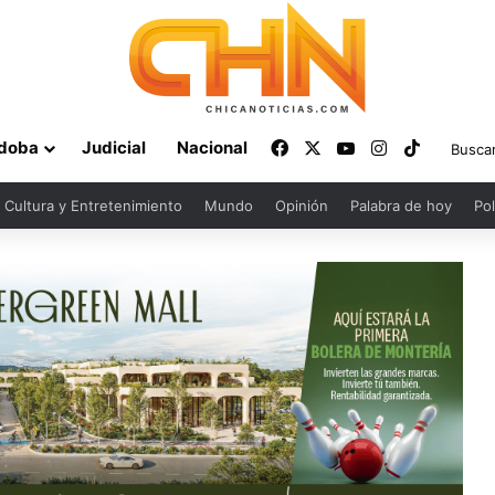
Facebook
X
YouTube
Instagram
TikTok
doba
Judicial
Nacional
Cultura y Entretenimiento
Mundo
Opinión
Palabra de hoy
Pol