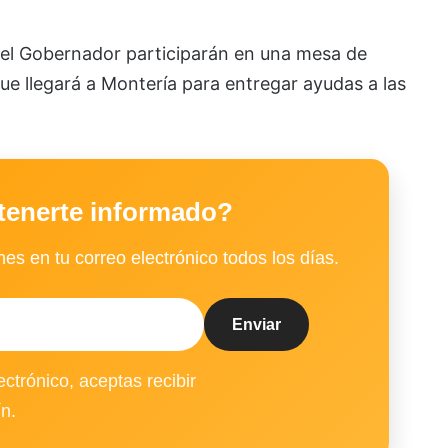
y el Gobernador participarán en una mesa de
e llegará a Montería para entregar ayudas a las
tenerte informado?
es en tu correo electrónico todos los días.
ectrónico, aceptas recibir
ín.