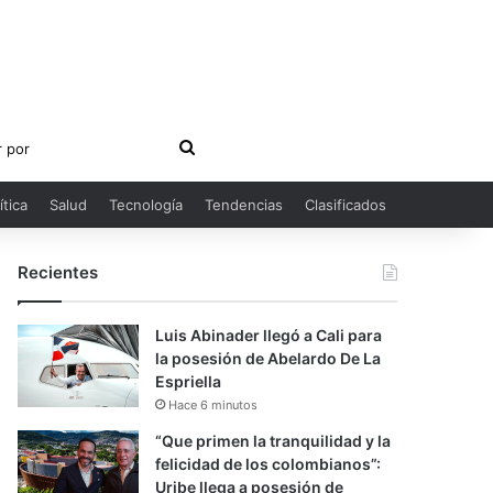
Buscar
por
ítica
Salud
Tecnología
Tendencias
Clasificados
Recientes
Luis Abinader llegó a Cali para
la posesión de Abelardo De La
Espriella
Hace 6 minutos
“Que primen la tranquilidad y la
felicidad de los colombianos”:
Uribe llega a posesión de