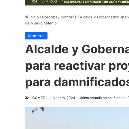
Inicio
/
Córdoba
/
Montería
/
Alcalde y Gobernador unen 
de Nuevo Milenio
Montería
Alcalde y Gobern
para reactivar pr
para damnificado
L.GOMEZ
6 enero, 2024
Última actualización: 6 enero,