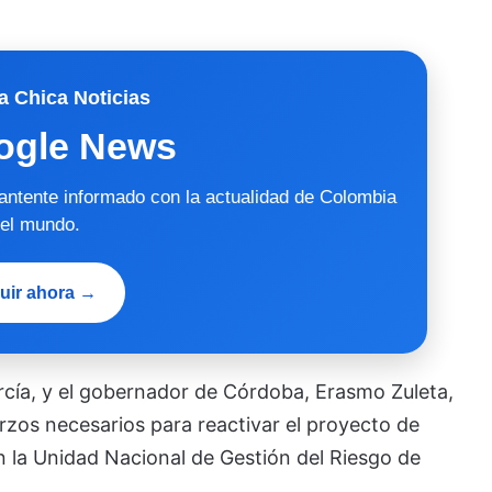
a Chica Noticias
ogle News
mantente informado con la actualidad de Colombia
 el mundo.
uir ahora →
rcía, y el gobernador de Córdoba, Erasmo Zuleta,
rzos necesarios para reactivar el proyecto de
 la Unidad Nacional de Gestión del Riesgo de