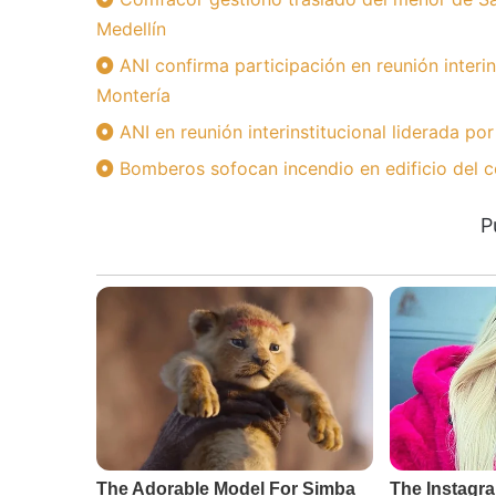
Medellín
ANI confirma participación en reunión interin
Montería
ANI en reunión interinstitucional liderada po
Bomberos sofocan incendio en edificio del c
P