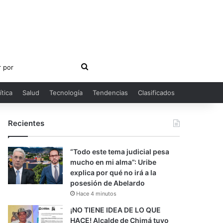
Buscar
por
ítica
Salud
Tecnología
Tendencias
Clasificados
Recientes
“Todo este tema judicial pesa
mucho en mi alma”: Uribe
explica por qué no irá a la
posesión de Abelardo
Hace 4 minutos
¡NO TIENE IDEA DE LO QUE
HACE! Alcalde de Chimá tuvo