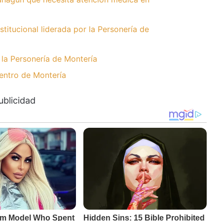
stitucional liderada por la Personería de
r la Personería de Montería
entro de Montería
ublicidad