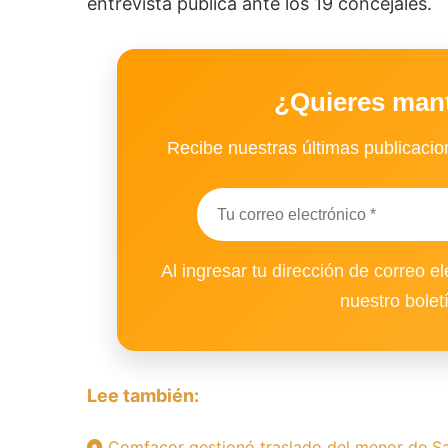
entrevista pública ante los 19 concejales.
¿Quieres man
Recibe nuestras últimas publicacion
Al ingresar tu dirección de correo el
nuestro bolet
Lee también:
Comfacor gestionó traslado del menor de Sa