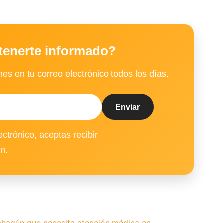
tenerte informado?
es en tu correo electrónico todos los días.
ectrónico, aceptas recibir
ín.
hagún que necesita atención médica en