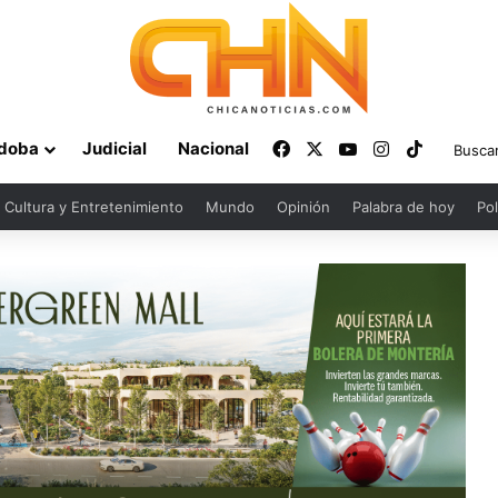
Facebook
X
YouTube
Instagram
TikTok
doba
Judicial
Nacional
Cultura y Entretenimiento
Mundo
Opinión
Palabra de hoy
Pol