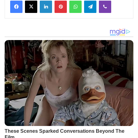
Facebook
X
LinkedIn
Pinterest
WhatsApp
Telegram
Viber