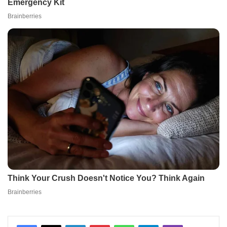
Facebook
X
LinkedIn
Pinterest
WhatsApp
Telegram
Viber