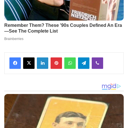
Facebook
X
LinkedIn
Pinterest
WhatsApp
Telegram
Viber