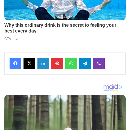
Facebook
X
LinkedIn
Pinterest
WhatsApp
Telegram
Viber