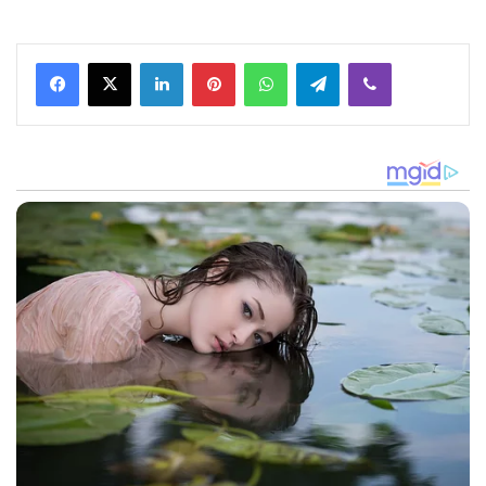
Facebook
X
LinkedIn
Pinterest
WhatsApp
Telegram
Viber