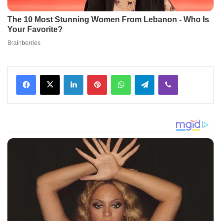
Facebook
X
LinkedIn
Pinterest
WhatsApp
Telegram
Viber