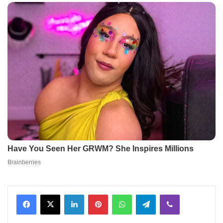
Facebook
X
LinkedIn
Pinterest
WhatsApp
Telegram
Viber