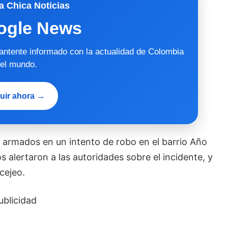
a Chica Noticias
ogle News
mantente informado con la actualidad de Colombia
 el mundo.
uir ahora →
 armados en un intento de robo en el barrio Año
alertaron a las autoridades sobre el incidente, y
cejeo.
ublicidad