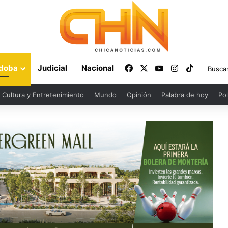
Facebook
X
YouTube
Instagram
TikTok
doba
Judicial
Nacional
Cultura y Entretenimiento
Mundo
Opinión
Palabra de hoy
Pol