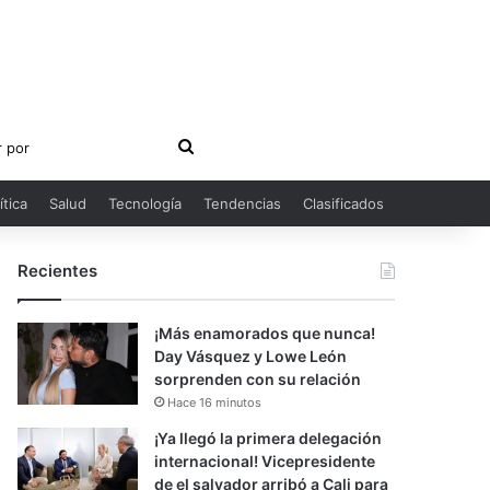
Buscar
por
ítica
Salud
Tecnología
Tendencias
Clasificados
Recientes
¡Más enamorados que nunca!
Day Vásquez y Lowe León
sorprenden con su relación
Hace 16 minutos
¡Ya llegó la primera delegación
internacional! Vicepresidente
de el salvador arribó a Cali para