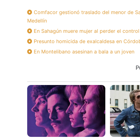
Comfacor gestionó traslado del menor de Sa
Medellín
En Sahagún muere mujer al perder el control
Presunto homicida de exalcaldesa en Córdoba
En Montelibano asesinan a bala a un joven
P