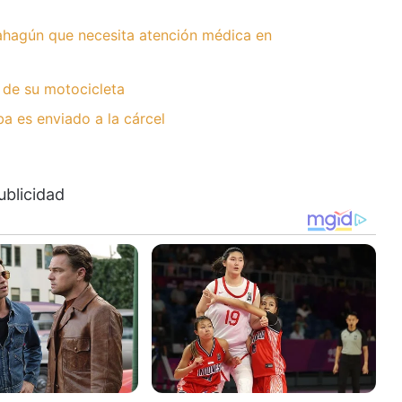
hagún que necesita atención médica en
 de su motocicleta
 es enviado a la cárcel
ublicidad