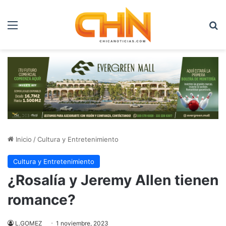
Menú
B
Inicio
/
Cultura y Entretenimiento
Cultura y Entretenimiento
¿Rosalía y Jeremy Allen tienen
romance?
L.GOMEZ
1 noviembre, 2023