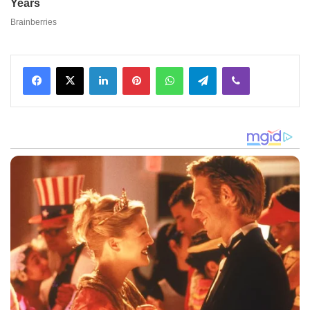
Facebook
X
LinkedIn
Pinterest
WhatsApp
Telegram
Viber