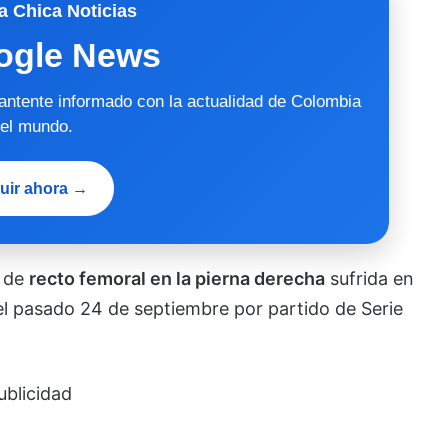
a Chica Noticias
ogle News
mantente informado con la actualidad de Colombia
 el mundo.
uir ahora →
n de
recto femoral en la pierna derecha
sufrida en
el pasado 24 de septiembre por partido de Serie
ublicidad