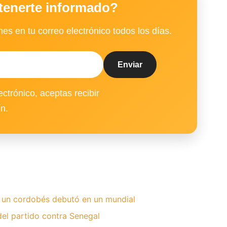
tenerte informado?
es en tu correo electrónico todos los días.
ectrónico, aceptas recibir
ín.
y un cordobés debutó en un mundial
del partido contra Senegal