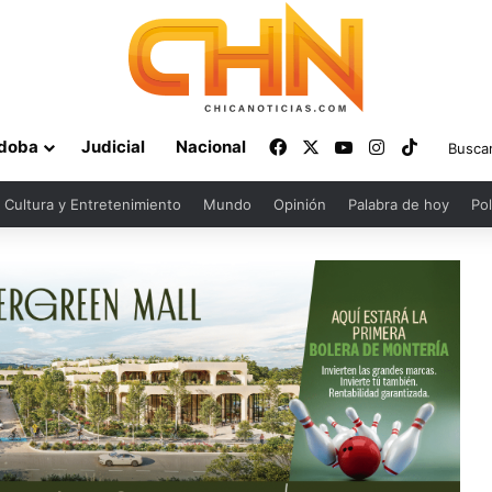
Facebook
X
YouTube
Instagram
TikTok
doba
Judicial
Nacional
Cultura y Entretenimiento
Mundo
Opinión
Palabra de hoy
Pol