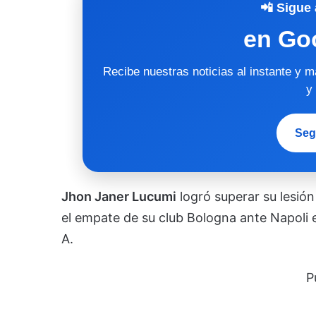
📲 Sigue 
en Go
Recibe nuestras noticias al instante y 
y
Seg
Jhon Janer Lucumi
logró superar su lesió
el empate de su club Bologna ante Napoli 
A.
P