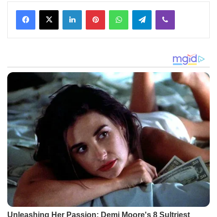
Facebook
X
LinkedIn
Pinterest
WhatsApp
Telegram
Viber