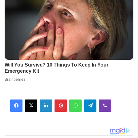
Facebook
X
LinkedIn
Pinterest
WhatsApp
Telegram
Viber