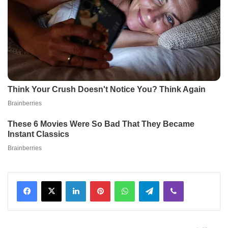
Facebook
X
LinkedIn
Pinterest
WhatsApp
Telegram
Viber