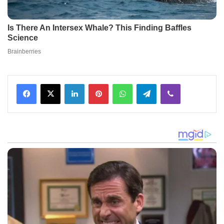
Facebook
X
LinkedIn
Pinterest
WhatsApp
Telegram
Viber