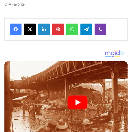
Facebook
X
LinkedIn
Pinterest
WhatsApp
Telegram
Viber