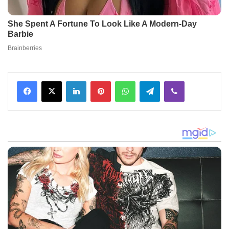
Facebook
X
LinkedIn
Pinterest
WhatsApp
Telegram
Viber